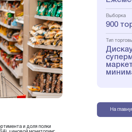
Выборка
900 то
Тип торгов
Диска
суперм
маркет
миним
На главн
ортимента и доля полки
OSA), ценовой мониторинг,