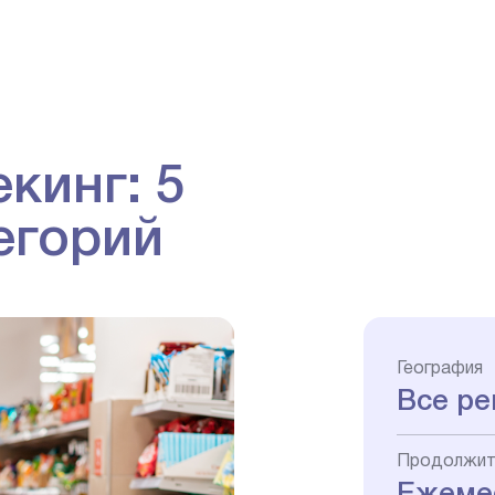
кинг: 5
егорий
География
Все ре
Продолжит
Ежеме