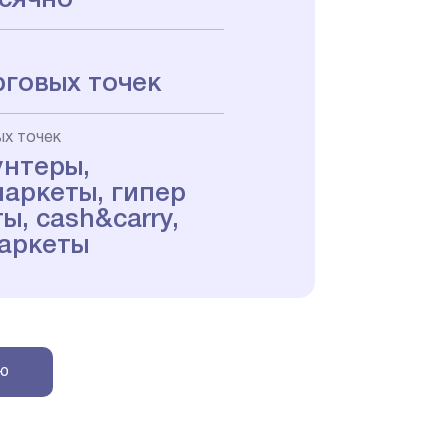
рговых точек
ых точек
унтеры,
аркеты, гипер
ы, cash&carry,
аркеты
ую