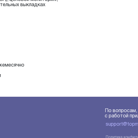
ительных выкладках
ежемесячно
и
По вопросам,
с работой при
support@topmi
Политика конфид