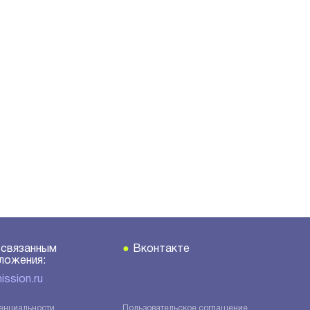
 связанным
●
Вконтакте
ложения:
ssion.ru
енциальности
Пользовательское соглашение